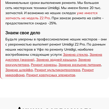
Минимальные сроки выполнения ремонта. Мы большая
сеть мастерских техники Umidigi. Мы имеем более 20 тыс.
запчастей. И возможно на наших складах
уже имеется
запчасть на модель Z2 Pro
. При заказе ремонта на сайте -
предоставляется скидка -25%.
Знаем свое дело
Будьте уверены в профессионализме наших мастеров - они
с уверенностью выполнят ремонт Umidigi Z2 Pro. По данным
наших мастеров в Уфе по ремонту Umidigi, наиболее
востребованы следующие услуги:
Замена стекла
,
Замена
дисплея (экрана)
,
Замена задней крышки
,
Замена
аккумулятора
,
Ремонт камеры
,
Замена разъема питания
,
Замена шлейфа
,
Ремонт мультиконтроллера
,
Ремонт
микрофона
,
Ремонт корпусных элементов
.