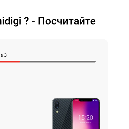
digi ? - Посчитайте
з 3