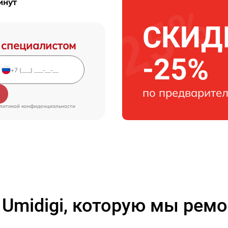
инут
СКИДК
 специалистом
-25%
по предварител
литикой конфиденциальности
 Umidigi, которую мы рем