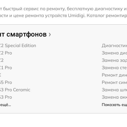
т быстрый сервис по ремонту, бесплатную диагностику и
и и цене ремонта устройств Umidigi. Каталог ремонтир
т смартфонов
2 Special Edition
Диагности
Z2 Pro
Замена дис
Z2
Замена за
Z1 Pro
Замена ст
X
Ремонт ди
S5 Pro
Ремонт сим
S3 Pro Ceramic
Замена шл
S3 Pro
Замена ак
ещё...
Показать ещё