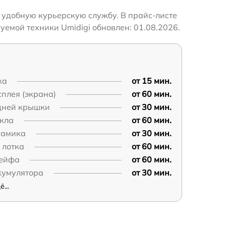
 удобную курьерскую службу. В прайс-листе
уемой техники Umidigi обновлен: 01.08.2026.
ка
от 15 мин.
плея (экрана)
от 60 мин.
дней крышки
от 30 мин.
екла
от 60 мин.
намика
от 30 мин.
 лотка
от 60 мин.
ейфа
от 60 мин.
кумулятора
от 30 мин.
...