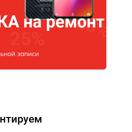
А на ремонт
ьной записи
онтируем