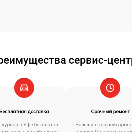
реимущества сервис-цент
Бесплатная доставка
Срочный ремонт
 курьер в Уфе бесплатно
Большинство неисправн
тавит ваше устройство на
техники Umidigi мы уст